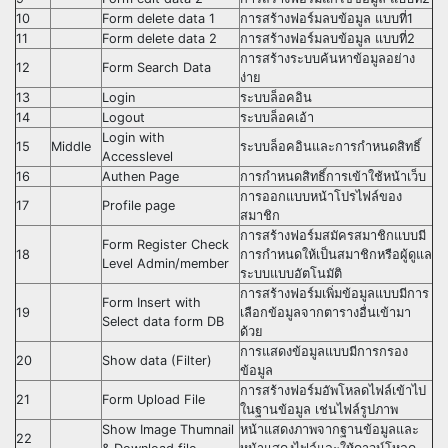
10
Form delete data 1
การสร้างฟอร์มลบข้อมูล แบบที่1
11
Form delete data 2
การสร้างฟอร์มลบข้อมูล แบบที่2
การสร้างระบบค้นหาข้อมูลอย่าง
12
Form Search Data
ง่าย
13
Login
ระบบล็อคอิน
14
Logout
ระบบล็อคเอ้า
Login with
15
Middle
ระบบล็อคอินและการกำหนดสิทธิ์
Accesslevel
16
Authen Page
การกำหนดสิทธิ์การเข้าใช้หน้าเว็บ
การออกแบบหน้าโปรไฟล์ของ
17
Profile page
สมาชิก
การสร้างฟอร์มสมัครสมาชิกแบบมี
Form Register Check
18
การกำหนดให้เป็นสมาชิกหรือผู้ดูแล
Level Admin/member
ระบบแบบอัตโนมัติ
การสร้างฟอร์มเพิ่มข้อมูลแบบมีการ
Form Insert with
19
เลือกข้อมูลจากตารางอื่นเข้ามา
Select data form DB
ด้วย
การแสดงข้อมูลแบบมีการกรอง
20
Show data (Filter)
ข้อมูล
การสร้างฟอร์มอัพโหลดไฟล์เข้าไป
21
Form Upload File
ในฐานข้อมูล เช่นไฟล์รูปภาพ
Show Image Thumnail
หน้าแสดงภาพจากฐานข้อมูลและ
22