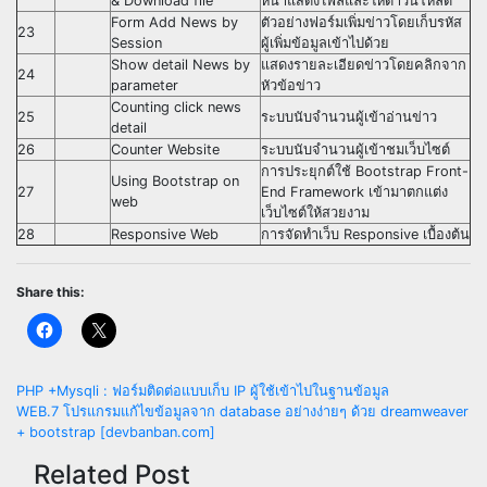
& Download file
หน้าแสดงไฟล์และให้ดาวน์โหลด
Form Add News by
ตัวอย่างฟอร์มเพิ่มข่าวโดยเก็บรหัส
23
Session
ผู้เพิ่มข้อมูลเข้าไปด้วย
Show detail News by
แสดงรายละเอียดข่าวโดยคลิกจาก
24
parameter
หัวข้อข่าว
Counting click news
25
ระบบนับจำนวนผู้เข้าอ่านข่าว
detail
26
Counter Website
ระบบนับจำนวนผู้เข้าชมเว็บไซต์
การประยุกต์ใช้ Bootstrap Front-
Using Bootstrap on
27
End Framework เข้ามาตกแต่ง
web
เว็บไซต์ให้สวยงาม
28
Responsive Web
การจัดทำเว็บ Responsive เบื้องต้น
Share this:
Post
PHP +Mysqli : ฟอร์มติดต่อแบบเก็บ IP ผู้ใช้เข้าไปในฐานข้อมูล
WEB.7 โปรแกรมแก้ไขข้อมูลจาก database อย่างง่ายๆ ด้วย dreamweaver
navigation
+ bootstrap [devbanban.com]
Related Post