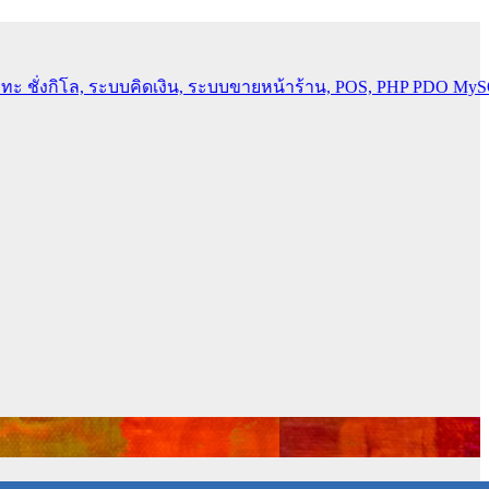
ั่งกิโล, ระบบคิดเงิน, ระบบขายหน้าร้าน, POS, PHP PDO MySQL
ข
ย และระบบฐานข้อมูลพร้อม Workshop PHP PDO MySQL อีกมากมาย