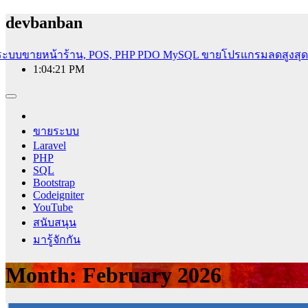
Skip
devbanban
to
content
ะบบขายหน้าร้าน, POS, PHP PDO MySQL
ขายโปรแกรมลดสูงสุด 80% ไ
1:04:22 PM
สอนสร้างเว็บไซต์ฟรี [PHP, SQL, Codeigniter, Bootstrap, HTML]
สอนเขียนเว็บไซต์ฟรี สอนทำระบบอีคอมเมิร์ช ระบบหนังสือเวี
ขายระบบ
Laravel
PHP
SQL
Bootstrap
Codeigniter
YouTube
สนับสนุน
มารู้จักกัน
Month:
February 2026