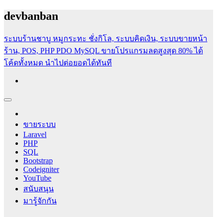
Skip
devbanban
to
content
ระบบร้านชาบู หมูกระทะ ชั่งกิโล, ระบบคิดเงิน, ระบบขายหน้า
ร้าน, POS, PHP PDO MySQL
ขายโปรแกรมลดสูงสุด 80% ได้
โค้ดทั้งหมด นำไปต่อยอดได้ทันที
สอนสร้างเว็บไซต์ฟรี [PHP, SQL, Codeigniter, Bootstrap, HTML]
สอนเขียนเว็บไซต์ฟรี สอนทำระบบอีคอมเมิร์ช ระบบหนังสือเวียน
ระบยืมคืนครุภัณฑ์ ระบบคลังข้อสอบ ระบบแจ้งซ่อม ระบบวิจัย
ขายระบบ
และระบบฐานข้อมูลพร้อม Workshop PHP PDO MySQL อีก
Laravel
มากมาย
PHP
SQL
Bootstrap
Codeigniter
YouTube
สนับสนุน
มารู้จักกัน