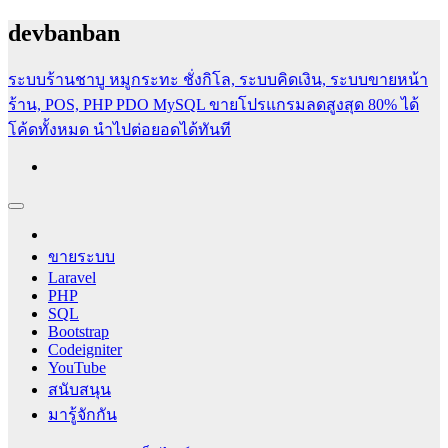
Skip
devbanban
to
content
ระบบร้านชาบู หมูกระทะ ชั่งกิโล, ระบบคิดเงิน, ระบบขายหน้า
ร้าน, POS, PHP PDO MySQL
ขายโปรแกรมลดสูงสุด 80% ได้
โค้ดทั้งหมด นำไปต่อยอดได้ทันที
สอนสร้างเว็บไซต์ฟรี [PHP, SQL, Codeigniter, Bootstrap, HTML]
สอนเขียนเว็บไซต์ฟรี สอนทำระบบอีคอมเมิร์ช ระบบหนังสือเวียน
ระบยืมคืนครุภัณฑ์ ระบบคลังข้อสอบ ระบบแจ้งซ่อม ระบบวิจัย
ขายระบบ
และระบบฐานข้อมูลพร้อม Workshop PHP PDO MySQL อีก
Laravel
มากมาย
PHP
SQL
Bootstrap
Codeigniter
YouTube
สนับสนุน
มารู้จักกัน