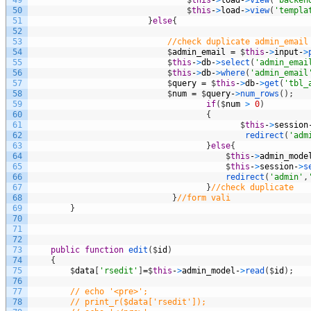
50
$
this
-
>
load
-
>
view
(
'templa
51
}
else
{
52
53
//check duplicate admin_email
54
$
admin_email
=
$
this
-
>
input
-
>
55
$
this
-
>
db
-
>
select
(
'admin_emai
56
$
this
-
>
db
-
>
where
(
'admin_email
57
$
query
=
$
this
-
>
db
-
>
get
(
'tbl_
58
$
num
=
$
query
-
>
num_rows
(
)
;
59
if
(
$
num
>
0
)
60
{
61
$
this
-
>
session
62
redirect
(
'adm
63
}
else
{
64
$
this
-
>
admin_mode
65
$
this
-
>
session
-
>
s
66
redirect
(
'admin'
,
67
}
//check duplicate
68
}
//form vali
69
}
70
71
72
73
public
function
edit
(
$
id
)
74
{
75
$
data
[
'rsedit'
]
=
$
this
-
>
admin_model
-
>
read
(
$
id
)
;
76
77
// echo '<pre>';
78
// print_r($data['rsedit']);