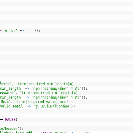
y
(
'error'
=
>
' '
)
)
;
ื่อช่าง'
,
'trim|required|min_length[4]'
,
min_length'
=
>
'กรุณากรอกข้อมูลขั้นต่ำ 4 ตัว'
)
)
;
assword'
,
'trim|required|min_length[4]'
,
min_length'
=
>
'กรุณากรอกข้อมูลขั้นต่ำ 4 ตัว'
)
)
;
'อีเมล'
,
'trim|required|valid_email'
,
valid_email'
=
>
'รูปแบบอีเมลไม่ถูกต้อง'
)
)
;
==
FALSE
)
te/header'
)
;
d/admin_form_add'
,
array
(
'error'
=
>
' '
)
)
;