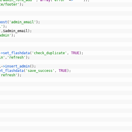
te/footer'
)
;
post
(
'admin_email'
)
;
l'
)
;
'
,
$
admin_email
)
;
admin'
)
;
-
>
set_flashdata
(
'check_duplicate'
,
TRUE
)
;
in'
,
'refresh'
)
;
l
-
>
insert_admin
(
)
;
et_flashdata
(
'save_success'
,
TRUE
)
;
'refresh'
)
;