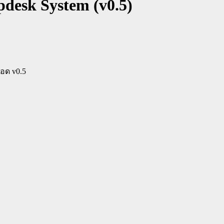
desk System (v0.5)
อด v0.5