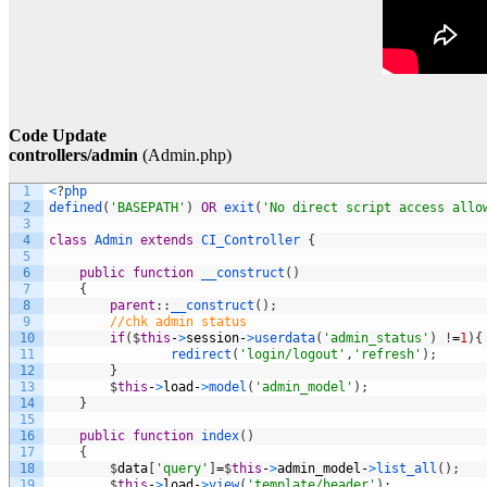
Code Update
controllers/admin
(Admin.php)
1
<
?
php
2
defined
(
'BASEPATH'
)
OR
exit
(
'No direct script access allo
3
4
class
Admin
extends
CI_Controller
{
5
6
public
function
__construct
(
)
7
{
8
parent
:
:
__construct
(
)
;
9
//chk admin status
10
if
(
$
this
-
>
session
-
>
userdata
(
'admin_status'
)
!
=
1
)
{
11
redirect
(
'login/logout'
,
'refresh'
)
;
12
}
13
$
this
-
>
load
-
>
model
(
'admin_model'
)
;
14
}
15
16
public
function
index
(
)
17
{
18
$
data
[
'query'
]
=
$
this
-
>
admin_model
-
>
list_all
(
)
;
19
$
this
-
>
load
-
>
view
(
'template/header'
)
;