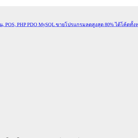
้าน, POS, PHP PDO MySQL
ขายโปรแกรมลดสูงสุด 80% ได้โค้ดทั้ง
ยน ระบยืมคืนครุภัณฑ์ ระบบคลังข้อสอบ ระบบแจ้งซ่อม ระบบวิจั