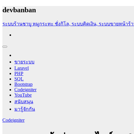
Skip
devbanban
to
content
ระบบร้านชาบู หมูกระทะ ชั่งกิโล, ระบบคิดเงิน, ระบบขายหน้าร
สอนสร้างเว็บไซต์ฟรี [PHP, SQL, Codeigniter, Bootstrap, HTML]
สอนเขียนเว็บไซต์ฟรี สอนทำระบบอีคอมเมิร์ช ระบบหนังสือเวี
ขายระบบ
Laravel
PHP
SQL
Bootstrap
Codeigniter
YouTube
สนับสนุน
มารู้จักกัน
Codeigniter