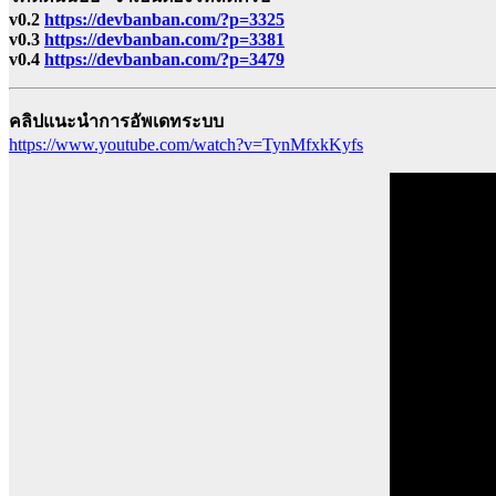
v0.2
https://devbanban.com/?p=3325
v0.3
https://devbanban.com/?p=3381
v0.4
https://devbanban.com/?p=3479
คลิปแนะนำการอัพเดทระบบ
https://www.youtube.com/watch?v=TynMfxkKyfs