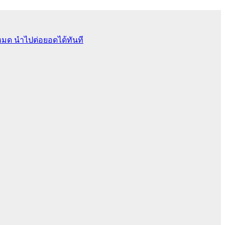
หมด นำไปต่อยอดได้ทันที
ย และระบบฐานข้อมูลพร้อม Workshop PHP PDO MySQL อีกมากมาย