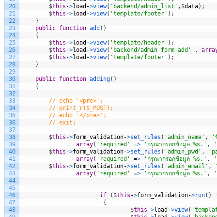
20
$
this
-
>
load
-
>
view
(
'backend/admin_list'
,
$
data
)
;
21
$
this
-
>
load
-
>
view
(
'template/footer'
)
;
22
}
23
public
function
add
(
)
24
{
25
$
this
-
>
load
-
>
view
(
'template/header'
)
;
26
$
this
-
>
load
-
>
view
(
'backend/admin_form_add'
,
arra
27
$
this
-
>
load
-
>
view
(
'template/footer'
)
;
28
}
29
30
public
function
adding
(
)
31
{
32
33
// echo '<pre>';
34
// print_r($_POST);
35
// echo '</pre>';
36
// exit;
37
38
$
this
-
>
form_validation
-
>
set_rules
(
'admin_name'
,
'ช
39
array
(
'required'
=
>
'กรุณากรอกข้อมูล %s.'
,
'
40
$
this
-
>
form_validation
-
>
set_rules
(
'admin_pwd'
,
'p
41
array
(
'required'
=
>
'กรุณากรอกข้อมูล %s.'
,
'
42
$
this
-
>
form_validation
-
>
set_rules
(
'admin_email'
,
43
array
(
'required'
=
>
'กรุณากรอกข้อมูล %s.'
,
'
44
45
46
if
(
$
this
-
>
form_validation
-
>
run
(
)
47
{
48
$
this
-
>
load
-
>
view
(
'templa
49
$
this
-
>
load
-
>
view
(
'backen