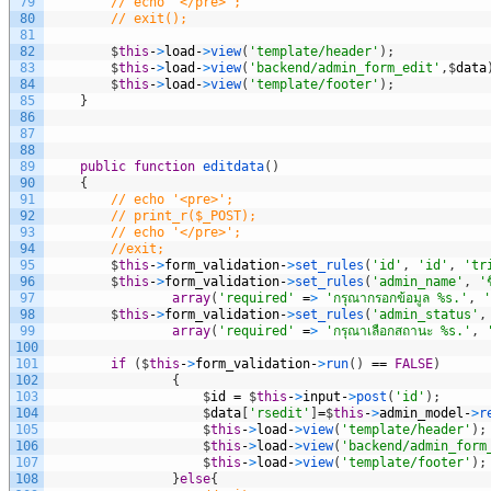
79
// echo '</pre>';
80
// exit();
81
82
$
this
-
>
load
-
>
view
(
'template/header'
)
;
83
$
this
-
>
load
-
>
view
(
'backend/admin_form_edit'
,
$
data
84
$
this
-
>
load
-
>
view
(
'template/footer'
)
;
85
}
86
87
88
89
public
function
editdata
(
)
90
{
91
// echo '<pre>';
92
// print_r($_POST);
93
// echo '</pre>';
94
//exit;
95
$
this
-
>
form_validation
-
>
set_rules
(
'id'
,
'id'
,
'tr
96
$
this
-
>
form_validation
-
>
set_rules
(
'admin_name'
,
'ช
97
array
(
'required'
=
>
'กรุณากรอกข้อมูล %s.'
,
'
98
$
this
-
>
form_validation
-
>
set_rules
(
'admin_status'
,
99
array
(
'required'
=
>
'กรุณาเลือกสถานะ %s.'
,
100
101
if
(
$
this
-
>
form_validation
-
>
run
(
)
==
FALSE
)
102
{
103
$
id
=
$
this
-
>
input
-
>
post
(
'id'
)
;
104
$
data
[
'rsedit'
]
=
$
this
-
>
admin_model
-
>
r
105
$
this
-
>
load
-
>
view
(
'template/header'
)
;
106
$
this
-
>
load
-
>
view
(
'backend/admin_form
107
$
this
-
>
load
-
>
view
(
'template/footer'
)
;
108
}
else
{