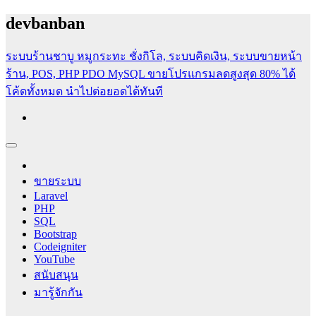
Skip
devbanban
to
content
ระบบร้านชาบู หมูกระทะ ชั่งกิโล, ระบบคิดเงิน, ระบบขายหน้า
ร้าน, POS, PHP PDO MySQL
ขายโปรแกรมลดสูงสุด 80% ได้
โค้ดทั้งหมด นำไปต่อยอดได้ทันที
สอนสร้างเว็บไซต์ฟรี [PHP, SQL, Codeigniter, Bootstrap, HTML]
สอนเขียนเว็บไซต์ฟรี สอนทำระบบอีคอมเมิร์ช ระบบหนังสือเวียน
ระบยืมคืนครุภัณฑ์ ระบบคลังข้อสอบ ระบบแจ้งซ่อม ระบบวิจัย
ขายระบบ
และระบบฐานข้อมูลพร้อม Workshop PHP PDO MySQL อีก
Laravel
มากมาย
PHP
SQL
Bootstrap
Codeigniter
YouTube
สนับสนุน
มารู้จักกัน